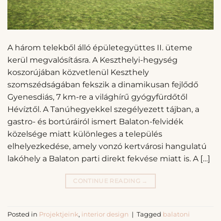
A három telekből álló épületegyüttes II. üteme
kerül megvalósításra. A Keszthelyi-hegység
koszorújában közvetlenül Keszthely
szomszédságában fekszik a dinamikusan fejlődő
Gyenesdiás, 7 km-re a világhírű gyógyfürdőtől
Hévíztől. A Tanúhegyekkel szegélyezett tájban, a
gastro- és bortúráiról ismert Balaton-felvidék
közelsége miatt különleges a település
elhelyezkedése, amely vonzó kertvárosi hangulatú
lakóhely a Balaton parti direkt fekvése miatt is. A […]
CONTINUE READING
→
Posted in
Projektjeink
,
interior design
|
Tagged
balatoni