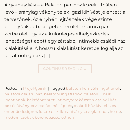
A gyenesdiási – a Balaton parthoz közeli utcában
levő – aránylag vékony telek igazi kihívást jelentett a
tervezőnek. Az enyhén lejtős telek vége szinte
belenyúlik abba a ligetes területbe, ami a partot
körbe öleli, így ez a különleges elhelyezkedés
lehetőséget adott egy zártabb, intimebb családi ház
kialakítására. A hosszú kialakítást keretbe foglalja az
utcafronti garázs […]
CONTINUE READING
→
Posted in
Projektjeink
|
Tagged
balaton környéki ingatlanok
,
balatoni családi ház
,
balatoni ingatlanok
,
balatoni luxus
ingatlanok
,
belsőépítészeti látványterv készítés
,
családi ház
belső látványterv
,
családi ház építés
,
családi ház kivitelezés
,
enteriőr designer
,
fotorealisztikus látványterv
,
glamour
,
home
,
modern szobák berendezése
,
otthon