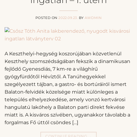
POSTED ON
2022.09.23.
BY
AWDMIN
A Keszthelyi-hegység koszorújában közvetlenül
Keszthely szomszédságában fekszik a dinamikusan
fejlődő Gyenesdiás, 7 km-re a világhírű
gyógyfürdőtől Hévíztől. A Tanúhegyekkel
szegélyezett tájban, a gastro- és bortúráiról ismert
Balaton-felvidék közelsége miatt különleges a
település elhelyezkedése, amely vonzó kertvárosi
hangulatú lakóhely a Balaton parti direkt fekvése
miatt is. A kisváros szívében, ugyanakkor távolabb a
forgalmas Fő úttól csöndes […]
CONTINUE READING
→