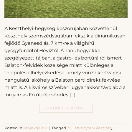
A Keszthelyi-hegység koszorújában közvetlenül
Keszthely szomszédságában fekszik a dinamikusan
fejlődő Gyenesdiás, 7 km-re a világhírű
gyógyfürdőtől Hévíztől. A Tanúhegyekkel
szegélyezett tájban, a gastro- és bortúráiról ismert
Balaton-felvidék közelsége miatt különleges a
település elhelyezkedése, amely vonzó kertvárosi
hangulatú lakóhely a Balaton parti direkt fekvése
miatt is. A kisváros szívében, ugyanakkor távolabb a
forgalmas Fő úttól csöndes […]
CONTINUE READING
→
Posted in
Projektjeink
|
Tagged
3D látványterv készítés
,