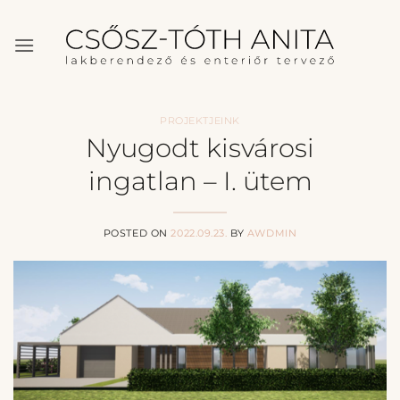
Skip
to
content
PROJEKTJEINK
Nyugodt kisvárosi
ingatlan – I. ütem
POSTED ON
2022.09.23.
BY
AWDMIN