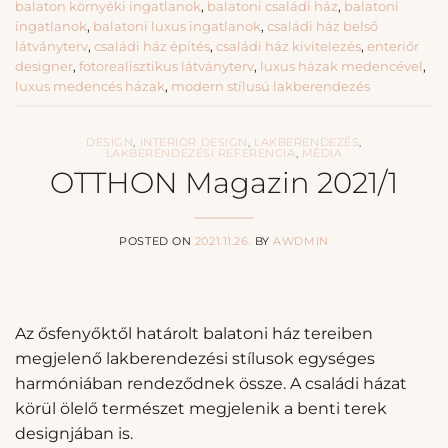
balaton környéki ingatlanok
,
balatoni családi ház
,
balatoni
ingatlanok
,
balatoni luxus ingatlanok
,
családi ház belső
látványterv
,
családi ház építés
,
családi ház kivitelezés
,
enteriőr
designer
,
fotorealisztikus látványterv
,
luxus házak medencével
,
luxus medencés házak
,
modern stílusú lakberendezés
DESIGN
,
INTERIOR DESIGN
,
LAKBERENDEZÉS
,
LAKBERENDEZÉSI REFERENCIA
,
MÉDIA
OTTHON Magazin 2021/1
POSTED ON
2021.11.26.
BY
AWDMIN
Az ősfenyőktől határolt balatoni ház tereiben
megjelenő lakberendezési stílusok egységes
harmóniában rendeződnek össze. A családi házat
körül ölelő természet megjelenik a benti terek
designjában is.