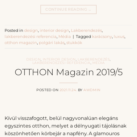
CONTINUE READING
→
Posted in
design
,
interior design
,
Lakberendezés
,
lakberendezési referencia
,
Média
|
Tagged
karácsony
,
luxus
,
otthon magazin
,
polgári lakás
,
stukkók
DESIGN
,
INTERIOR DESIGN
,
LAKBERENDEZÉS
,
LAKBERENDEZÉSI REFERENCIA
,
MÉDIA
OTTHON Magazin 2019/5
POSTED ON
2021.11.24.
BY
AWDMIN
Kívül visszafogott, belül nagyvonalúan elegáns
egyszintes otthon, melyet a délnyugati tájolásnak
köszönhetően körbejár a napfény. A glamouros