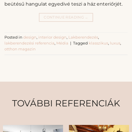
beütésű hangulat egyedivé teszi a ház enteriőrjét.
CONTINUE READING
→
Posted in
design
,
interior design
,
Lakberendezés
,
lakberendezési referencia
,
Média
|
Tagged
klasszikus
,
luxus
,
otthon magazin
TOVÁBBI REFERENCIÁK