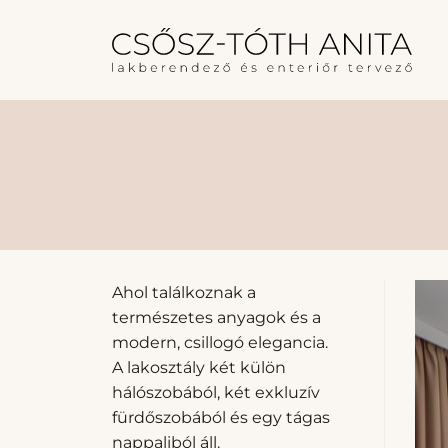
Skip
to
content
Ahol találkoznak a
természetes anyagok és a
modern, csillogó elegancia.
A lakosztály két külön
hálószobából, két exkluzív
fürdőszobából és egy tágas
nappaliból áll.