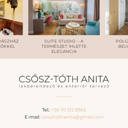
DÁSZHÁZ
SUITE STUDIO – A
POLG
TŐKKEL
TERMÉSZET IHLETTE
BEL
ELEGANCIA
Tel.:
+36 70 312 8365
E-mail:
csosztothanita@gmail.com