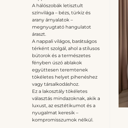
A hálószobák letisztult
színvilága – bézs, türkiz és
arany árnyalatok –
megnyugtató hangulatot
áraszt.
A nappali világos, barátságos
térként szolgál, ahol a stílusos
bútorok és a természetes
fényben úszó ablakok
együttesen teremtenek
tökéletes helyet pihenéshez
vagy társalkodáshoz.
Ez a lakosztály tökéletes
választás mindazoknak, akik a
luxust, az esztétikumot és a
nyugalmat keresik –
kompromisszumok nélkül.