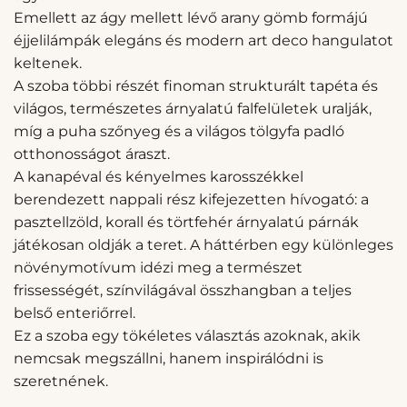
Emellett az ágy mellett lévő arany gömb formájú
éjjelilámpák elegáns és modern art deco hangulatot
keltenek.
A szoba többi részét finoman strukturált tapéta és
világos, természetes árnyalatú falfelületek uralják,
míg a puha szőnyeg és a világos tölgyfa padló
otthonosságot áraszt.
A kanapéval és kényelmes karosszékkel
berendezett nappali rész kifejezetten hívogató: a
pasztellzöld, korall és törtfehér árnyalatú párnák
játékosan oldják a teret. A háttérben egy különleges
növénymotívum idézi meg a természet
frissességét, színvilágával összhangban a teljes
belső enteriőrrel.
Ez a szoba egy tökéletes választás azoknak, akik
nemcsak megszállni, hanem inspirálódni is
szeretnének.