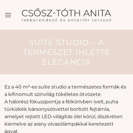
Skip
to
content
SUITE STUDIO – A
TERMÉSZET IHLETTE
ELEGANCIA
Ez a 40 m²-es suite studio a természetes formák és
a kifinomult színvilág tökéletes ötvözete.
A hálórész fókuszpontja a félkörívben ívelt, puha
türkizkék bársonyszövettel borított fejtámla,
amelyet rejtett LED-világítás ölel körül, diszkréten
kiemelve az arany olvasólámpákkal keretezett
ágyat.