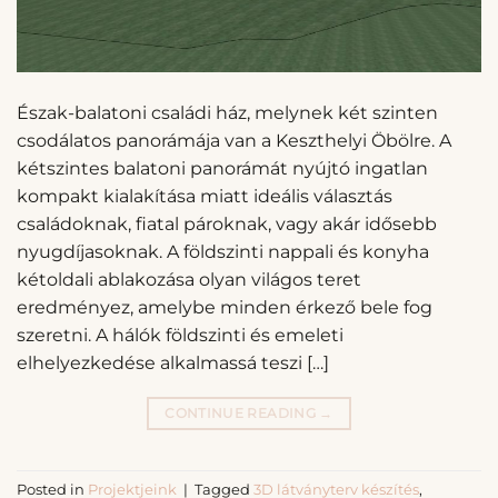
Észak-balatoni családi ház, melynek két szinten
csodálatos panorámája van a Keszthelyi Öbölre. A
kétszintes balatoni panorámát nyújtó ingatlan
kompakt kialakítása miatt ideális választás
családoknak, fiatal pároknak, vagy akár idősebb
nyugdíjasoknak. A földszinti nappali és konyha
kétoldali ablakozása olyan világos teret
eredményez, amelybe minden érkező bele fog
szeretni. A hálók földszinti és emeleti
elhelyezkedése alkalmassá teszi […]
CONTINUE READING
→
Posted in
Projektjeink
|
Tagged
3D látványterv készítés
,