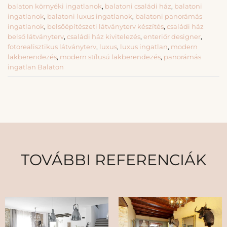
balaton környéki ingatlanok
,
balatoni családi ház
,
balatoni
ingatlanok
,
balatoni luxus ingatlanok
,
balatoni panorámás
ingatlanok
,
belsőépítészeti látványterv készítés
,
családi ház
belső látványterv
,
családi ház kivitelezés
,
enteriőr designer
,
fotorealisztikus látványterv
,
luxus
,
luxus ingatlan
,
modern
lakberendezés
,
modern stílusú lakberendezés
,
panorámás
ingatlan Balaton
TOVÁBBI REFERENCIÁK